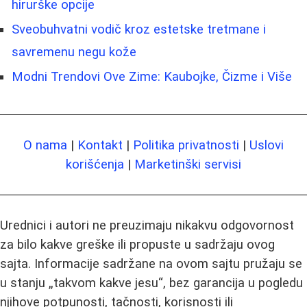
hirurške opcije
Sveobuhvatni vodič kroz estetske tretmane i
savremenu negu kože
Modni Trendovi Ove Zime: Kaubojke, Čizme i Više
O nama
|
Kontakt
|
Politika privatnosti
|
Uslovi
korišćenja
|
Marketinški servisi
Urednici i autori ne preuzimaju nikakvu odgovornost
za bilo kakve greške ili propuste u sadržaju ovog
sajta. Informacije sadržane na ovom sajtu pružaju se
u stanju „takvom kakve jesu“, bez garancija u pogledu
njihove potpunosti, tačnosti, korisnosti ili