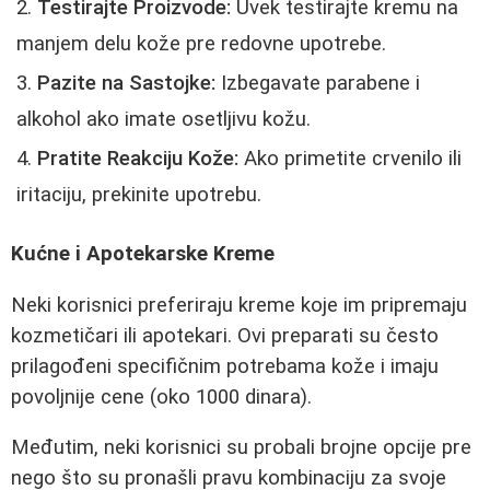
Testirajte Proizvode:
Uvek testirajte kremu na
manjem delu kože pre redovne upotrebe.
Pazite na Sastojke:
Izbegavate parabene i
alkohol ako imate osetljivu kožu.
Pratite Reakciju Kože:
Ako primetite crvenilo ili
iritaciju, prekinite upotrebu.
Kućne i Apotekarske Kreme
Neki korisnici preferiraju kreme koje im pripremaju
kozmetičari ili apotekari. Ovi preparati su često
prilagođeni specifičnim potrebama kože i imaju
povoljnije cene (oko 1000 dinara).
Međutim, neki korisnici su probali brojne opcije pre
nego što su pronašli pravu kombinaciju za svoje