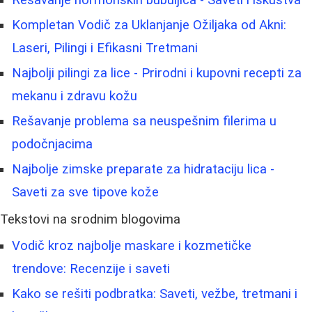
Rešavanje hormonskih bubuljica - Saveti i iskustva
Kompletan Vodič za Uklanjanje Ožiljaka od Akni:
Laseri, Pilingi i Efikasni Tretmani
Najbolji pilingi za lice - Prirodni i kupovni recepti za
mekanu i zdravu kožu
Rešavanje problema sa neuspešnim filerima u
podočnjacima
Najbolje zimske preparate za hidrataciju lica -
Saveti za sve tipove kože
Tekstovi na srodnim blogovima
Vodič kroz najbolje maskare i kozmetičke
trendove: Recenzije i saveti
Kako se rešiti podbratka: Saveti, vežbe, tretmani i