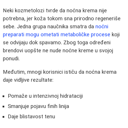
Neki kozmetolozi tvrde da noćna krema nije
potrebna, jer koža tokom sna prirodno regeneriše
sebe. Jedna grupa naučnika smatra da
noćni
preparati mogu ometati metaboličke procese
koji
se odvijaju dok spavamo. Zbog toga određeni
brendovi uopšte ne nude noćne kreme u svojoj
ponudi.
Međutim, mnogi korisnici ističu da noćna krema
daje vidljive rezultate:
Pomaže u intenzivnoj hidrataciji
Smanjuje pojavu finih linija
Daje blistavost tenu