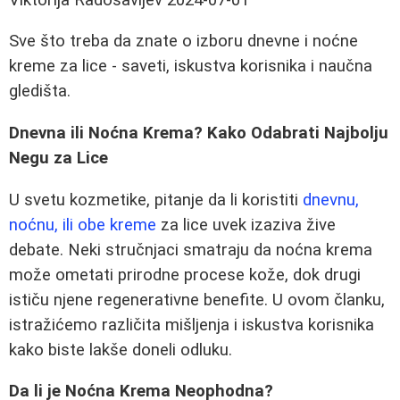
Sve što treba da znate o izboru dnevne i noćne
kreme za lice - saveti, iskustva korisnika i naučna
gledišta.
Dnevna ili Noćna Krema? Kako Odabrati Najbolju
Negu za Lice
U svetu kozmetike, pitanje da li koristiti
dnevnu,
noćnu, ili obe kreme
za lice uvek izaziva žive
debate. Neki stručnjaci smatraju da noćna krema
može ometati prirodne procese kože, dok drugi
ističu njene regenerativne benefite. U ovom članku,
istražićemo različita mišljenja i iskustva korisnika
kako biste lakše doneli odluku.
Da li je Noćna Krema Neophodna?