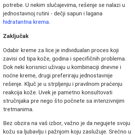
potrebe. U nekim slučajevima, rešenje se nalazi u
jednostavnoj rutini - dečji sapun i lagana
hidratantna krema
.
Zaključak
Odabir kreme za lice je individualan proces koji
zavisi od tipa kože, godina i specifičnih problema.
Dok neki korisnici uživaju u kombinaciji dnevne i
noćne kreme, drugi preferiraju jednostavnije
rešenje. Ključ je u strpljenju i pravilnom praćenju
reakcija kože. Uvek je pametno konsultovati
stručnjaka pre nego što počnete sa intenzivnijim
tretmanima.
Bez obzira na vaš izbor, važno je da negujete svoju
kožu sa ljubavlju i pažnjom koju zaslužuje. Srećno u