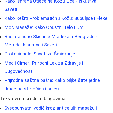
Kako Ishrana Utječe na Kožu Lica - Iskustva i
Saveti
Kako Rešiti Problematičnu Kožu: Bubuljice i Fleke
Moć Masaže: Kako Opustiti Telo i Um
Radiotalasno Skidanje Mladeža u Beogradu -
Metode, Iskustva i Saveti
Profesionalni Saveti za Šminkanje
Med i Cimet: Prirodni Lek za Zdravlje i
Dugovečnost
Prijrodna zaštita bašte: Kako biljke štite jedne
druge od štetočina i bolesti
Tekstovi na srodnim blogovima
Sveobuhvatni vodič kroz anticelulit masažu i