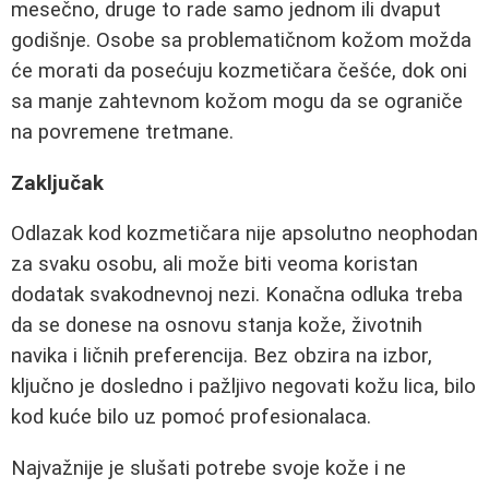
mesečno, druge to rade samo jednom ili dvaput
godišnje. Osobe sa problematičnom kožom možda
će morati da posećuju kozmetičara češće, dok oni
sa manje zahtevnom kožom mogu da se ograniče
na povremene tretmane.
Zaključak
Odlazak kod kozmetičara nije apsolutno neophodan
za svaku osobu, ali može biti veoma koristan
dodatak svakodnevnoj nezi. Konačna odluka treba
da se donese na osnovu stanja kože, životnih
navika i ličnih preferencija. Bez obzira na izbor,
ključno je dosledno i pažljivo negovati kožu lica, bilo
kod kuće bilo uz pomoć profesionalaca.
Najvažnije je slušati potrebe svoje kože i ne