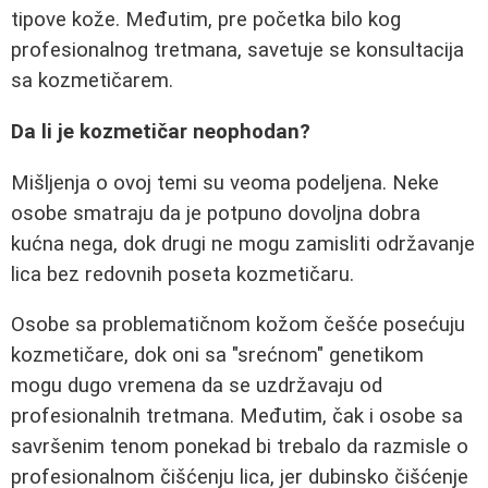
tipove kože. Međutim, pre početka bilo kog
profesionalnog tretmana, savetuje se konsultacija
sa kozmetičarem.
Da li je kozmetičar neophodan?
Mišljenja o ovoj temi su veoma podeljena. Neke
osobe smatraju da je potpuno dovoljna dobra
kućna nega, dok drugi ne mogu zamisliti održavanje
lica bez redovnih poseta kozmetičaru.
Osobe sa problematičnom kožom češće posećuju
kozmetičare, dok oni sa "srećnom" genetikom
mogu dugo vremena da se uzdržavaju od
profesionalnih tretmana. Međutim, čak i osobe sa
savršenim tenom ponekad bi trebalo da razmisle o
profesionalnom čišćenju lica, jer dubinsko čišćenje