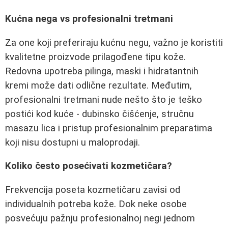
Kućna nega vs profesionalni tretmani
Za one koji preferiraju kućnu negu, važno je koristiti
kvalitetne proizvode prilagođene tipu kože.
Redovna upotreba pilinga, maski i hidratantnih
kremi može dati odlične rezultate. Međutim,
profesionalni tretmani nude nešto što je teško
postići kod kuće - dubinsko čišćenje, stručnu
masazu lica i pristup profesionalnim preparatima
koji nisu dostupni u maloprodaji.
Koliko često posećivati kozmetičara?
Frekvencija poseta kozmetičaru zavisi od
individualnih potreba kože. Dok neke osobe
posvećuju pažnju profesionalnoj negi jednom