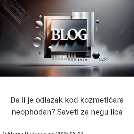
Da li je odlazak kod kozmetičara
neophodan? Saveti za negu lica
Viktorija Radosavljev
2025-03-12