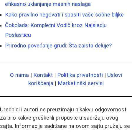
efikasno uklanjanje masnih naslaga
Kako pravilno negovati i spasiti vaše sobne biljke
Čokolada: Kompletni Vodič kroz Najsladju
Poslasticu
Prirodno povećanje grudi: Šta zaista deluje?
O nama
|
Kontakt
|
Politika privatnosti
|
Uslovi
korišćenja
|
Marketinški servisi
Urednici i autori ne preuzimaju nikakvu odgovornost
za bilo kakve greške ili propuste u sadržaju ovog
sajta. Informacije sadržane na ovom sajtu pružaju se