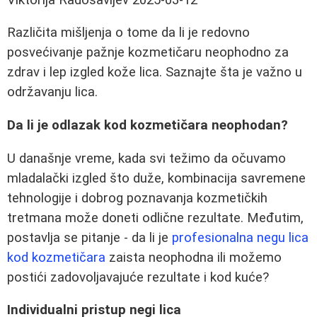
Različita mišljenja o tome da li je redovno
posvećivanje pažnje kozmetičaru neophodno za
zdrav i lep izgled kože lica. Saznajte šta je važno u
održavanju lica.
Da li je odlazak kod kozmetičara neophodan?
U današnje vreme, kada svi težimo da očuvamo
mladalački izgled što duže, kombinacija savremene
tehnologije i dobrog poznavanja kozmetičkih
tretmana može doneti odlične rezultate. Međutim,
postavlja se pitanje - da li je
profesionalna negu lica
kod kozmetičara
zaista neophodna ili možemo
postići zadovoljavajuće rezultate i kod kuće?
Individualni pristup negi lica