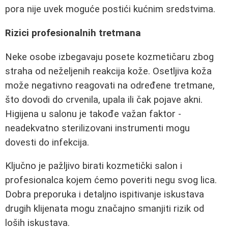
pora nije uvek moguće postići kućnim sredstvima.
Rizici profesionalnih tretmana
Neke osobe izbegavaju posete kozmetičaru zbog
straha od neželjenih reakcija kože. Osetljiva koža
može negativno reagovati na određene tretmane,
što dovodi do crvenila, upala ili čak pojave akni.
Higijena u salonu je takođe važan faktor -
neadekvatno sterilizovani instrumenti mogu
dovesti do infekcija.
Ključno je pažljivo birati kozmetički salon i
profesionalca kojem ćemo poveriti negu svog lica.
Dobra preporuka i detaljno ispitivanje iskustava
drugih klijenata mogu značajno smanjiti rizik od
loših iskustava.