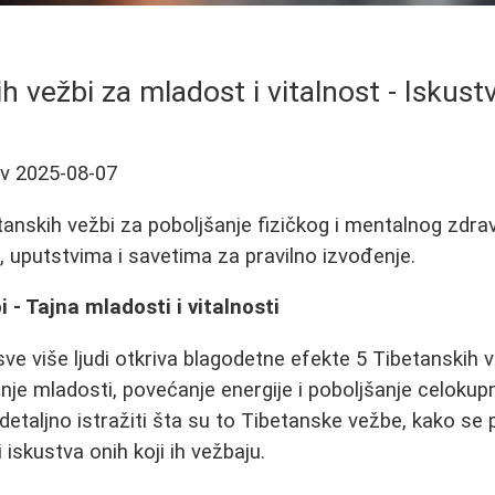
h vežbi za mladost i vitalnost - Iskust
ev
2025-08-07
tanskih vežbi za poboljšanje fizičkog i mentalnog zdra
, uputstvima i savetima za pravilno izvođenje.
 - Tajna mladosti i vitalnosti
ve više ljudi otkriva blagodetne efekte 5 Tibetanskih 
je mladosti, povećanje energije i poboljšanje celokupn
taljno istražiti šta su to Tibetanske vežbe, kako se p
 iskustva onih koji ih vežbaju.