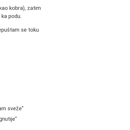
(kao kobra), zatim
 ka podu.
repuštam se toku
dam sveže"
nutije"