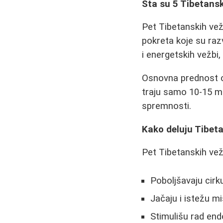
Šta su 5 Tibetansk
Pet Tibetanskih vež
pokreta koje su raz
i energetskih vežbi
Osnovna prednost ov
traju samo 10-15 mi
spremnosti.
Kako deluju Tibet
Pet Tibetanskih vežb
Poboljšavaju cirk
Jačaju i istežu mi
Stimulišu rad end