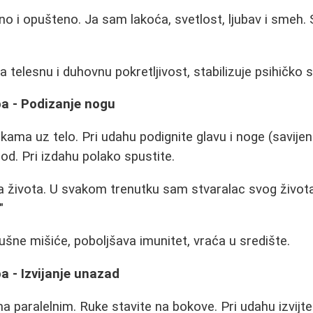
o i opušteno. Ja sam lakoća, svetlost, ljubav i smeh. 
telesnu i duhovnu pokretljivost, stabilizuje psihičko s
ba - Podizanje nogu
kama uz telo. Pri udahu podignite glavu i noge (savijen
pod. Pri izdahu polako spustite.
la života. U svakom trenutku sam stvaralac svog život
"
šne mišiće, poboljšava imunitet, vraća u središte.
a - Izvijanje unazad
ma paralelnim. Ruke stavite na bokove. Pri udahu izvijt