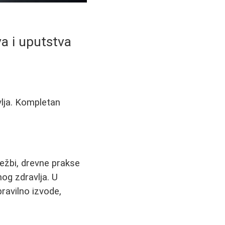
va i uputstva
vlja. Kompletan
vežbi, drevne prakse
og zdravlja. U
ravilno izvode,