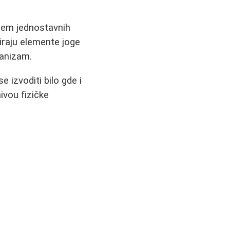
stem jednostavnih
iraju elemente joge
ganizam.
izvoditi bilo gde i
ivou fizičke