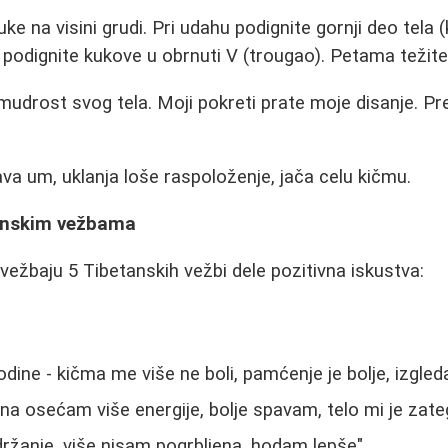
ke na visini grudi. Pri udahu podignite gornji deo tela 
podignite kukove u obrnuti V (trougao). Petama težite
udrost svog tela. Moji pokreti prate moje disanje. P
a um, uklanja loše raspoloženje, jača celu kičmu.
tanskim vežbama
vežbaju 5 Tibetanskih vežbi dele pozitivna iskustva:
dine - kičma me više ne boli, pamćenje je bolje, izgle
 osećam više energije, bolje spavam, telo mi je zateg
držanje, više nisam pogrbljena, hodam lepše"