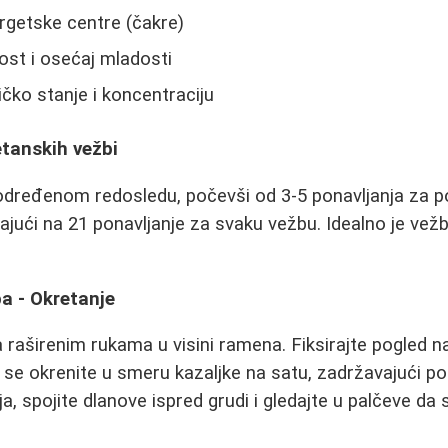
rgetske centre (čakre)
ost i osećaj mladosti
ičko stanje i koncentraciju
etanskih vežbi
određenom redosledu, počevši od 3-5 ponavljanja za p
ući na 21 ponavljanje za svaku vežbu. Idealno je vežba
a - Okretanje
 raširenim rukama u visini ramena. Fiksirajte pogled 
 se okrenite u smeru kazaljke na satu, zadržavajući pog
a, spojite dlanove ispred grudi i gledajte u palčeve da 