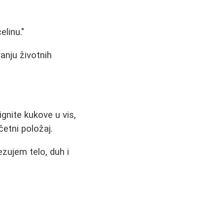
linu."
anju životnih
gnite kukove u vis,
četni položaj.
zujem telo, duh i