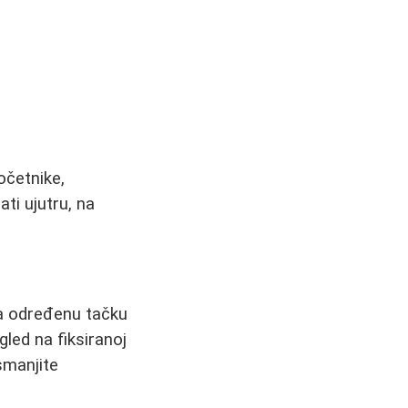
očetnike,
ti ujutru, na
na određenu tačku
led na fiksiranoj
smanjite