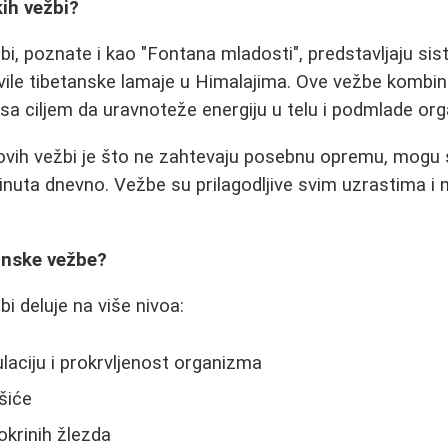
ih vežbi?
bi, poznate i kao "Fontana mladosti", predstavljaju si
vile tibetanske lamaje u Himalajima. Ove vežbe kombin
, sa ciljem da uravnoteže energiju u telu i podmlade or
ih vežbi je što ne zahtevaju posebnu opremu, mogu se 
nuta dnevno. Vežbe su prilagodljive svim uzrastima i n
anske vežbe?
i deluje na više nivoa:
ulaciju i prokrvljenost organizma
šiće
okrinih žlezda