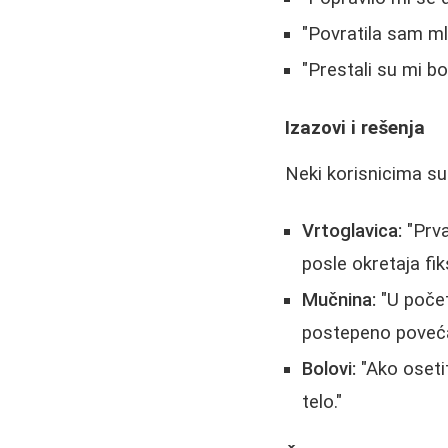
"Povratila sam ml
"Prestali su mi bo
Izazovi i rešenja
Neki korisnicima su
Vrtoglavica:
"Prva
posle okretaja fik
Mučnina:
"U poče
postepeno povećav
Bolovi:
"Ako osetit
telo."