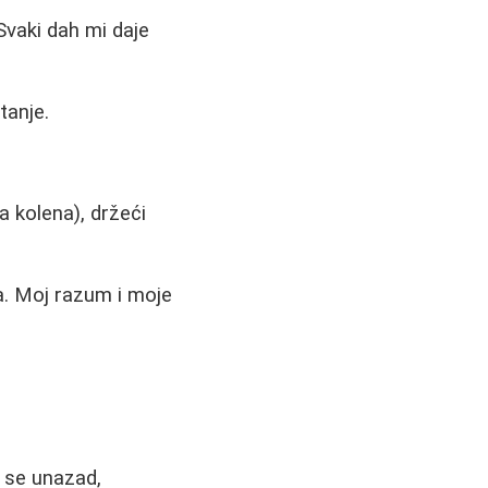
Svaki dah mi daje
tanje.
a kolena), držeći
a. Moj razum i moje
e se unazad,