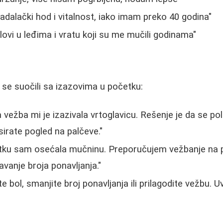
adalački hod i vitalnost, iako imam preko 40 godina"
lovi u leđima i vratu koji su me mučili godinama"
 se suočili sa izazovima u početku:
 vežba mi je izazivala vrtoglavicu. Rešenje je da se po
sirate pogled na palčeve."
tku sam osećala mučninu. Preporučujem vežbanje na 
anje broja ponavljanja."
e bol, smanjite broj ponavljanja ili prilagodite vežbu. U