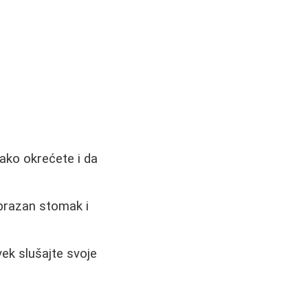
lako okrećete i da
prazan stomak i
vek slušajte svoje