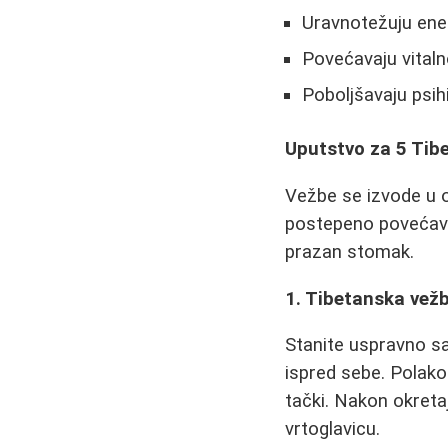
Uravnotežuju ene
Povećavaju vitaln
Poboljšavaju psih
Uputstvo za 5 Tib
Vežbe se izvode u 
postepeno povećavaj
prazan stomak.
1. Tibetanska vežb
Stanite uspravno sa
ispred sebe. Polako
tački. Nakon okretaj
vrtoglavicu.