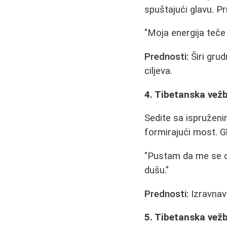
spuštajući glavu. Pr
"Moja energija teče
Prednosti:
Širi grud
ciljeva.
4. Tibetanska vež
Sedite sa ispruženi
formirajući most. G
"Pustam da me se di
dušu."
Prednosti:
Izravnava
5. Tibetanska vežb