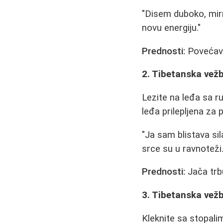
"Disem duboko, mirn
novu energiju."
Prednosti:
Povećava 
2. Tibetanska vež
Lezite na leđa sa ru
leđa prilepljena za 
"Ja sam blistava si
srce su u ravnoteži.
Prednosti:
Jača trbu
3. Tibetanska vežb
Kleknite sa stopali