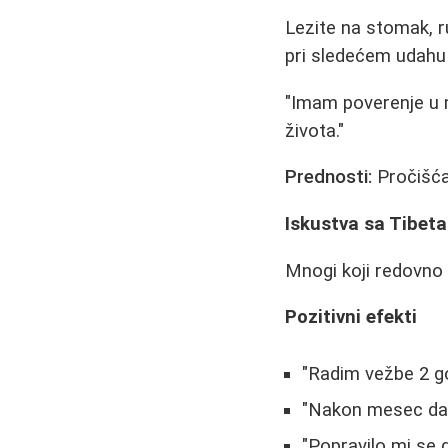
Lezite na stomak, ru
pri sledećem udahu 
"Imam poverenje u m
života."
Prednosti:
Pročišćav
Iskustva sa Tibe
Mnogi koji redovno 
Pozitivni efekti
"Radim vežbe 2 go
"Nakon mesec dana
"Popravilo mi se 