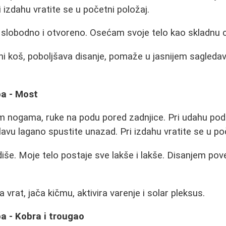
i izdahu vratite se u početni položaj.
 slobodno i otvoreno. Osećam svoje telo kao skladnu ce
ni koš, poboljšava disanje, pomaže u jasnijem sagledav
ba - Most
m nogama, ruke na podu pored zadnjice. Pri udahu podi
lavu lagano spustite unazad. Pri izdahu vratite se u po
še. Moje telo postaje sve lakše i lakše. Disanjem pove
 vrat, jača kičmu, aktivira varenje i solar pleksus.
a - Kobra i trougao