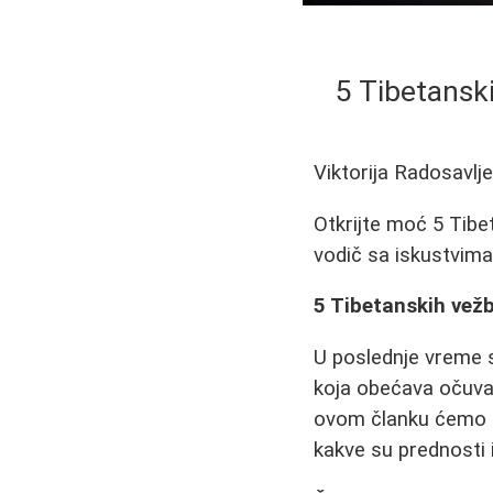
5 Tibetanski
Viktorija Radosavlj
Otkrijte moć 5 Tibe
vodič sa iskustvima
5 Tibetanskih vežbi
U poslednje vreme s
koja obećava očuvan
ovom članku ćemo de
kakve su prednosti i