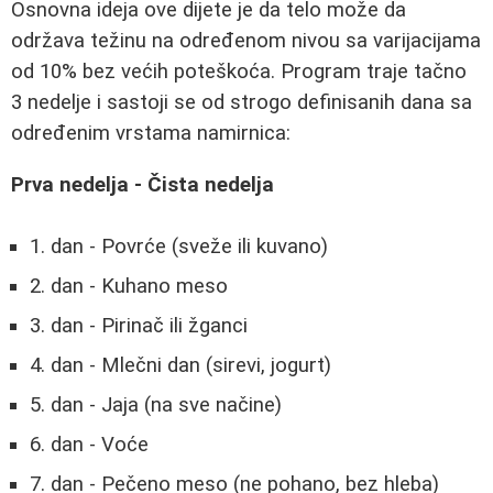
Osnovna ideja ove dijete je da telo može da
održava težinu na određenom nivou sa varijacijama
od 10% bez većih poteškoća. Program traje tačno
3 nedelje i sastoji se od strogo definisanih dana sa
određenim vrstama namirnica:
Prva nedelja - Čista nedelja
1. dan - Povrće (sveže ili kuvano)
2. dan - Kuhano meso
3. dan - Pirinač ili žganci
4. dan - Mlečni dan (sirevi, jogurt)
5. dan - Jaja (na sve načine)
6. dan - Voće
7. dan - Pečeno meso (ne pohano, bez hleba)