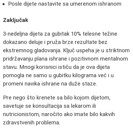
Posle dijete nastavite sa umerenom ishranom
Zaključak
3-nedeljna dijeta za gubitak 10% telesne težine
dokazano deluje i pruža brze rezultate bez
ekstremnog gladovanja. Ključ uspeha je u striktnom
pridržavanju plana ishrane i pozitivnom mentalnom
stavu. Mnogi korisnici ističu da je ova dijeta
pomogla ne samo u gubitku kilograma već i u
promeni navika ishrane na duže staze.
Pre nego što krenete sa bilo kojom dijetom,
savetuje se konsultacija sa lekarom ili
nutricionistom, naročito ako imate bilo kakvih
zdravstvenih problema.