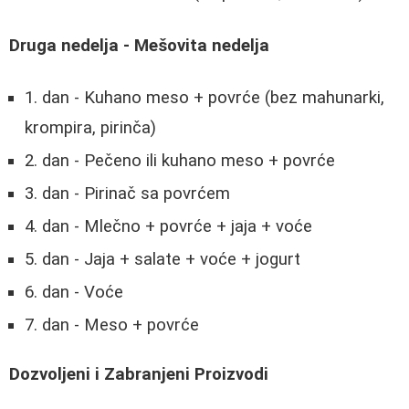
Druga nedelja - Mešovita nedelja
1. dan - Kuhano meso + povrće (bez mahunarki,
krompira, pirinča)
2. dan - Pečeno ili kuhano meso + povrće
3. dan - Pirinač sa povrćem
4. dan - Mlečno + povrće + jaja + voće
5. dan - Jaja + salate + voće + jogurt
6. dan - Voće
7. dan - Meso + povrće
Dozvoljeni i Zabranjeni Proizvodi