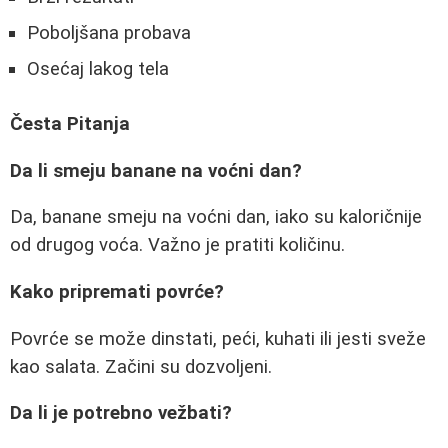
Poboljšana probava
Osećaj lakog tela
Česta Pitanja
Da li smeju banane na voćni dan?
Da, banane smeju na voćni dan, iako su kaloričnije
od drugog voća. Važno je pratiti količinu.
Kako pripremati povrće?
Povrće se može dinstati, peći, kuhati ili jesti sveže
kao salata. Začini su dozvoljeni.
Da li je potrebno vežbati?