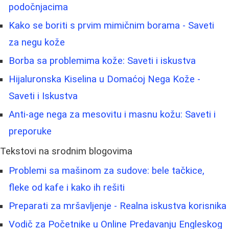
podočnjacima
Kako se boriti s prvim mimičnim borama - Saveti
za negu kože
Borba sa problemima kože: Saveti i iskustva
Hijaluronska Kiselina u Domaćoj Nega Kože -
Saveti i Iskustva
Anti-age nega za mesovitu i masnu kožu: Saveti i
preporuke
Tekstovi na srodnim blogovima
Problemi sa mašinom za sudove: bele tačkice,
fleke od kafe i kako ih rešiti
Preparati za mršavljenje - Realna iskustva korisnika
Vodič za Početnike u Online Predavanju Engleskog